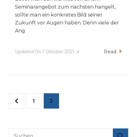
Seminarangebot zum nächsten hangelt,
sollte man ein konkretes Bild seiner
Zukunft vor Augen haben. Denn viele der
Ang
Updated On
1 Oktober 2021
Read
Seitennummerierun
Page
Page
1
2
der
Beiträge
Suche